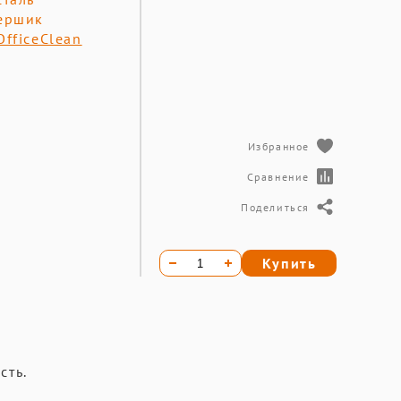
ершик
OfficeClean
Избранное
Сравнение
Поделиться
Купить
сть.