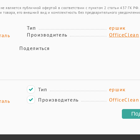
не является публичной офертой в соответствии с пунктом 2 статьи 437 ГК РФ.
и товара, его внешний вид и комплектность без предварительного уведомлени
Тип
ершик
Производитель
OfficeClean
таль
Поделиться
Тип
ершик
Производитель
OfficeClean
таль
По