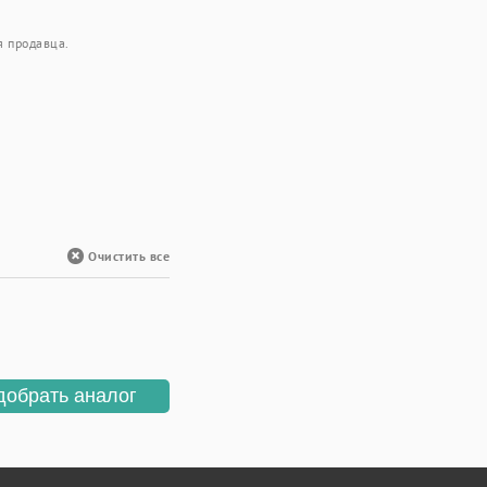
я продавца.
Очистить все
добрать аналог