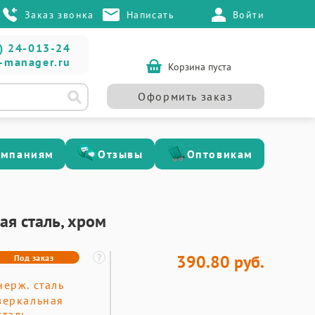
Заказ звонка
Написать
Войти
) 24-013-24
-manager.ru
Корзина пуста
Оформить заказ
омпаниям
Отзывы
Оптовикам
ая сталь, хром
390.80 руб.
Под заказ
нерж. сталь
зеркальная
сталь