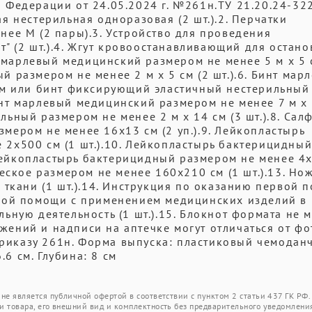
Федерации от 24.05.2024 г. №261н.ТУ 21.20.24-32
 нестерильная одноразовая (2 шт.).2. Перчатки
ее М (2 пары).3. Устройство для проведения
т" (2 шт.).4. Жгут кровоостанавливающий для остано
т марлевый медицинский размером не менее 5 м х 5 
 размером не менее 2 м х 5 см (2 шт.).6. Бинт мар
см или бинт фиксирующий эластичный нестерильный
 Бинт марлевый медицинский размером не менее 7 м х
ьный размером не менее 2 м х 14 см (3 шт.).8. Сал
ером не менее 16х13 см (2 уп.).9. Лейкопластырь
2х500 см (1 шт.).10. Лейкопластырь бактерицидны
 Лейкопластырь бактерицидный размером не менее 4х
еское размером не менее 160х210 см (1 шт.).13. Н
 ткани (1 шт.).14. Инструкция по оказанию первой 
вой помощи с применением медицинских изделий в
ную деятельность (1 шт.).15. Блокнот формата не 
ожений и надписи на аптечке могут отличаться от фо
приказу 261н. Форма выпуска: пластиковый чемодан
.6 см. Глубина: 8 см
не является публичной офертой в соответствии с пунктом 2 статьи 437 ГК РФ.
и товара, его внешний вид и комплектность без предварительного уведомлени