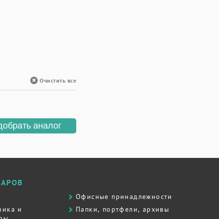
Очистить все
добрать аналог
ВАРОВ
Офисные принадлежности
ника и
Папки, портфели, архивы
ры