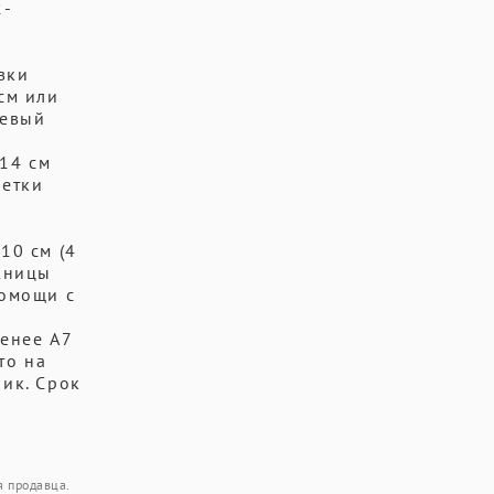
2-
вки
см или
левый
 14 см
фетки
й
10 см (4
ожницы
помощи с
менее A7
то на
чик. Срок
я продавца.