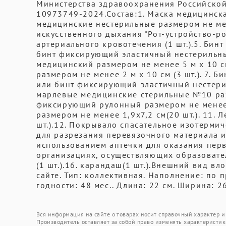
Министерства здравоохранения Российской 
10973749-2024.Состав:1. Маска медицинская
медицинские нестерильные размером не мен
искусственного дыхания "Рот-устройство-ро
артериального кровотечения (1 шт.).5. Бин
бинт фиксирующий эластичный нестерильный
медицинский размером не менее 5 м х 10 
размером не менее 2 м х 10 см (3 шт.). 7.
или бинт фиксирующий эластичный нестерил
марлевые медицинские стерильные №10 разм
фиксирующий рулонный размером не менее 
размером не менее 1,9х7,2 см(20 шт.). 11.
шт.).12. Покрывало спасательное изотермич
для разрезания перевязочного материала и
использованием аптечки для оказания пер
организациях, осуществляющих образователь
(1 шт.).16. карандаш(1 шт.).Внешний вид вл
сайте. Тип: коллективная. Наполнение: по 
годности: 48 мес.. Длина: 22 см. Ширина: 26
Вся информация на сайте о товарах носит справочный характер и 
Производитель оставляет за собой право изменять характеристик