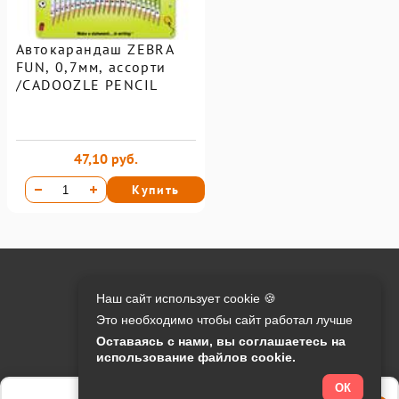
Автокарандаш ZEBRA
FUN, 0,7мм, ассорти
/CADOOZLE PENCIL
47,10 руб.
Купить
Онлайн оплата на сайте:
Наш сайт использует cookie 🍪
Это необходимо чтобы сайт работал лучше
Контакты:
Оставаясь с нами, вы соглашаетесь на
использование файлов cookie.
info@o-manager.ru
+7 (812) 24-013-24
ОК