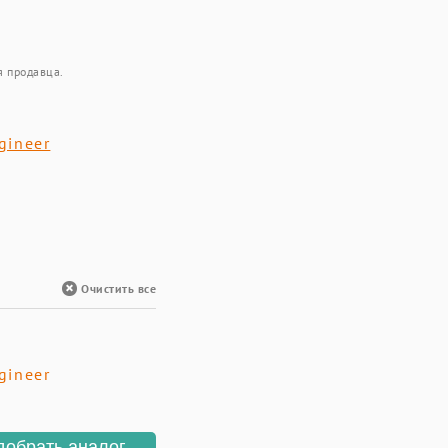
я продавца.
gineer
Очистить все
gineer
добрать аналог