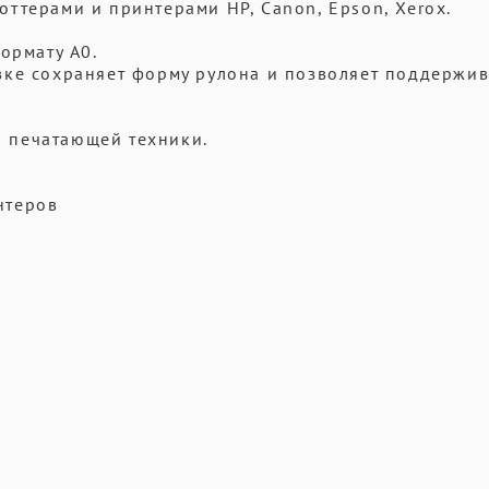
ттерами и принтерами НP, Сanon, Еpson, Xerox.
ормату A0.
вке сохраняет форму рулона и позволяет поддержив
 печатающей техники.
нтеров