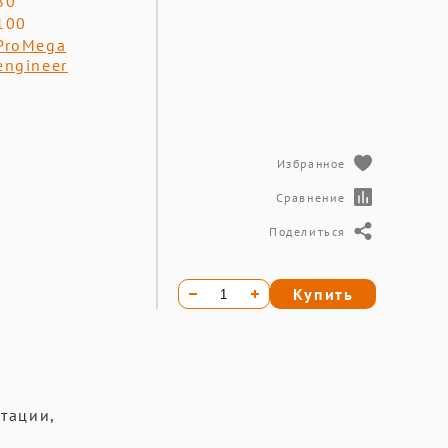
80
100
ProMega
engineer
Избранное
Сравнение
Поделиться
Купить
тации,