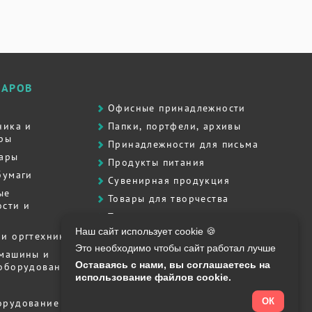
ВАРОВ
Офисные принадлежности
ника и
Папки, портфели, архивы
ры
Принадлежности для письма
вары
Продукты питания
бумаги
Сувенирная продукция
ые
Товары для творчества
сти и
Товары для школы
Наш сайт использует cookie 🍪
Хозяйственные товары
и оргтехника
Это необходимо чтобы сайт работал лучше
Штемпельная продукция
 машины и
Оставаясь с нами, вы соглашаетесь на
 оборудование
Полиграфия, печати, штампы
использование файлов cookie.
ОК
орудование