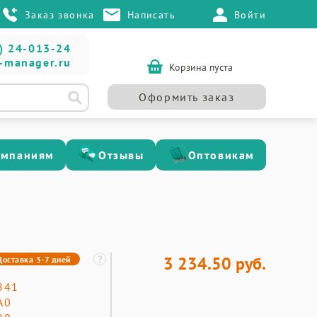
Заказ звонка
Написать
Войти
) 24-013-24
-manager.ru
Корзина пуста
Оформить заказ
омпаниям
Отзывы
Оптовикам
3 234.50 руб.
Доставка 3-7 дней
841
А0