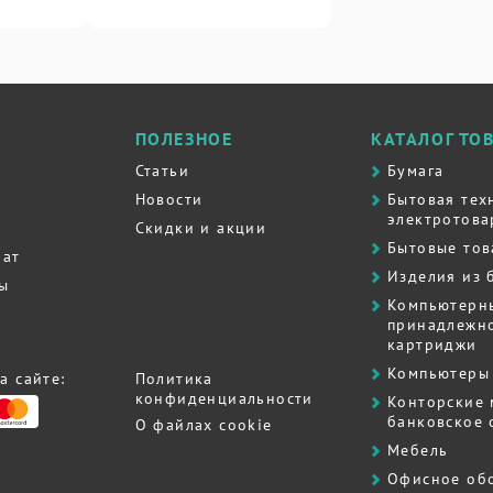
ПОЛЕЗНОЕ
КАТАЛОГ ТО
Статьи
Бумага
Новости
Бытовая тех
электротова
Скидки и акции
Бытовые то
рат
Изделия из 
ты
Компьютерн
принадлежно
картриджи
Компьютеры 
а сайте:
Политика
конфиденциальности
Контоpские
банковское
О файлах cookie
Мебель
Офисное об