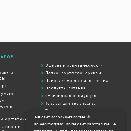
ВАРОВ
Офисные принадлежности
ника и
Папки, портфели, архивы
ры
Принадлежности для письма
вары
Продукты питания
бумаги
Сувенирная продукция
ые
Товары для творчества
сти и
Товары для школы
Наш сайт использует cookie 🍪
Хозяйственные товары
и оргтехника
Это необходимо чтобы сайт работал лучше
Штемпельная продукция
 машины и