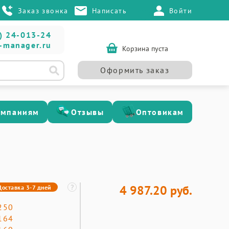
Заказ звонка
Написать
Войти
) 24-013-24
-manager.ru
Корзина пуста
Оформить заказ
омпаниям
Отзывы
Оптовикам
4 987.20 руб.
Доставка 3-7 дней
250
164