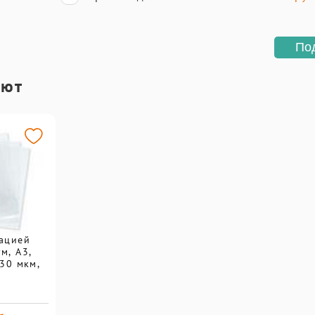
По
ают
ацией
м, А3,
30 мкм,