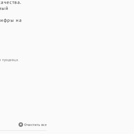
ачества.
ный
цифры на
я продавца.
Очистить все