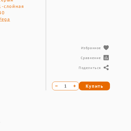
1-слойная
40
Vega
Избранное
Сравнение
Поделиться
Купить
з