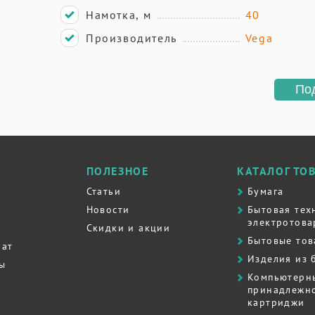
Намотка, м
40
Производитель
Vega
По
ПОЛЕЗНОЕ
КАТАЛОГ ТО
Статьи
Бумага
Новости
Бытовая тех
электротова
Скидки и акции
Бытовые то
рат
Изделия из 
ты
Компьютерн
принадлежно
картриджи