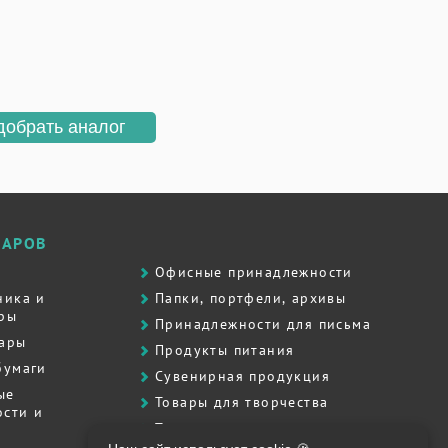
добрать аналог
ВАРОВ
Офисные принадлежности
ника и
Папки, портфели, архивы
ры
Принадлежности для письма
вары
Продукты питания
бумаги
Сувенирная продукция
ые
Товары для творчества
сти и
Товары для школы