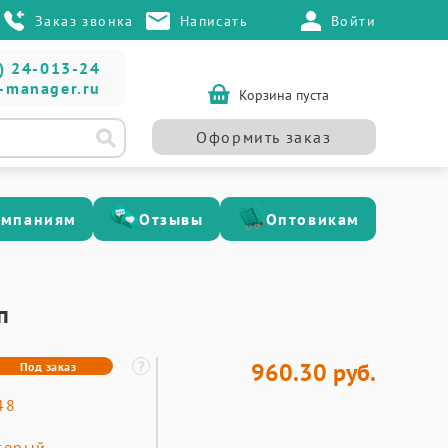
Заказ звонка
Написать
Войти
) 24-013-24
-manager.ru
Корзина пуста
Оформить заказ
омпаниям
Отзывы
Оптовикам
п
960.30 руб.
Под заказ
48
серый