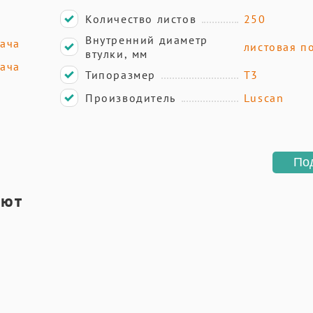
Количество листов
250
Внутренний диаметр
дача
листовая п
втулки, мм
дача
Типоразмер
T3
Производитель
Luscan
По
ают