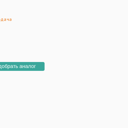
одача
добрать аналог