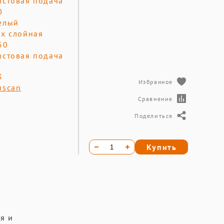
истовая подача
0
елый
-х слойная
50
истовая подача
3
Избранное
uscan
Сравнение
Поделиться
Купить
я и