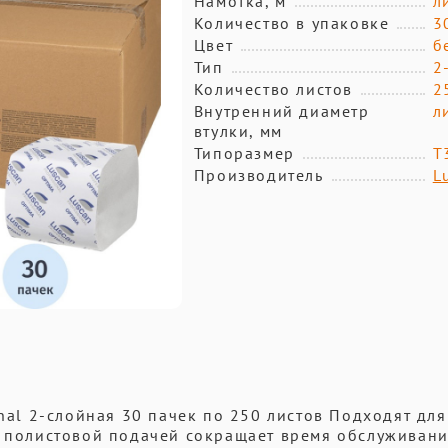
Намотка, м
л
Количество в упаковке
3
Цвет
б
Тип
2
Количество листов
2
Внутренний диаметр
л
втулки, мм
Типоразмер
T
Производитель
L
onal 2-слойная 30 пачек по 250 листов Подходят для
с полистовой подачей сокращает время обслуживани