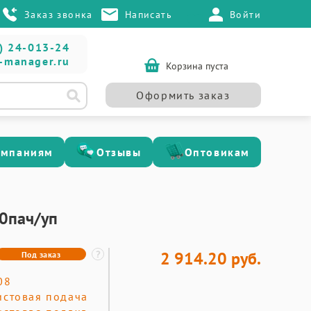
Заказ звонка
Написать
Войти
) 24-013-24
-manager.ru
Корзина пуста
Оформить заказ
омпаниям
Отзывы
Оптовикам
30пач/уп
2 914.20 руб.
Под заказ
08
истовая подача