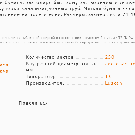
ой бумаги. Благодаря быстрому растворению и сниж
акупорки канализационных труб. Мягкая бумага выс
тление на посетителей. Размеры:размер листа 21 10
не является публичной офертой в соответствии с пунктом 2 статьи 437 ГК РФ.
и товара, его внешний вид и комплектность без предварительного уведомлени
Количество листов
250
Внутренний диаметр втулки,
листовая п
дача
мм
дача
Типоразмер
T3
Производитель
Luscan
Поделиться