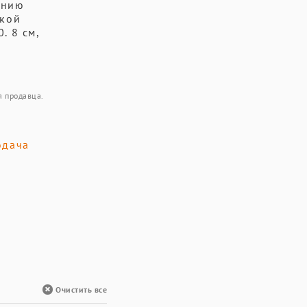
ению
окой
. 8 см,
я продавца.
одача
Очистить все