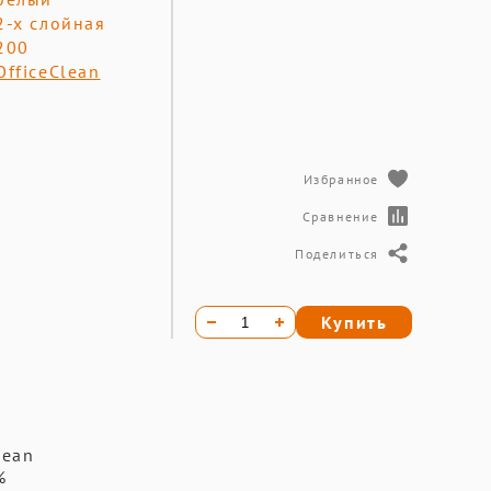
2-х слойная
200
OfficeClean
Избранное
Сравнение
Поделиться
Купить
lean
%