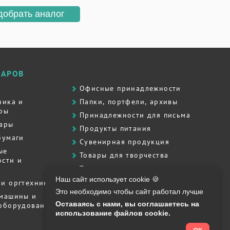
добрать аналог
ВАРОВ
Офисные принадлежности
ника и
Папки, портфели, архивы
ры
Принадлежности для письма
вары
Продукты питания
бумаги
Сувенирная продукция
ые
Товары для творчества
сти и
Товары для школы
Наш сайт использует cookie 🍪
Хозяйственные товары
и оргтехника
Это необходимо чтобы сайт работал лучше
Штемпельная продукция
 машины и
Оставаясь с нами, вы соглашаетесь на
 оборудование
Полиграфия, печати, штампы
использование файлов cookie.