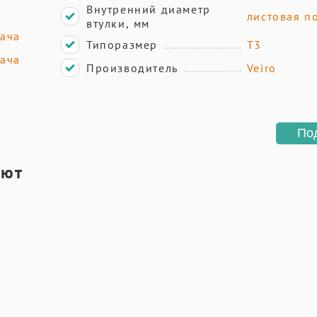
Внутренний диаметр
листовая п
втулки, мм
дача
Типоразмер
T3
дача
Производитель
Veiro
По
ают