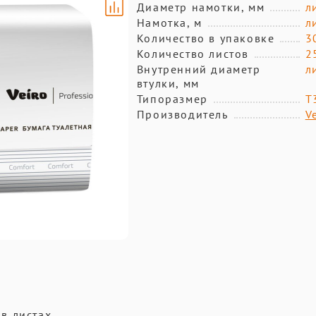
Диаметр намотки, мм
л
Намотка, м
л
Количество в упаковке
3
Количество листов
2
Внутренний диаметр
л
втулки, мм
Типоразмер
T
Производитель
V
 в листах