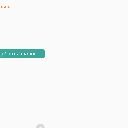
одача
добрать аналог