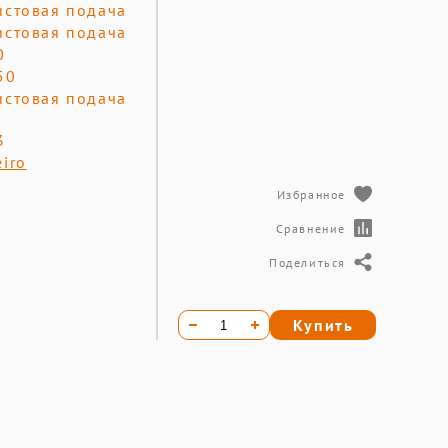
истовая подача
истовая подача
0
50
истовая подача
3
eiro
Избранное
Сравнение
Поделиться
Купить