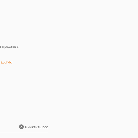
я продавца.
одача
Очистить все