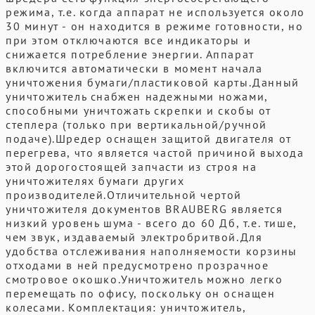
режима, т.е. когда аппарат не используется около
30 минут - он находится в режиме готовности, но
при этом отключаются все индикаторы и
снижается потребление энергии. Аппарат
включится автоматически в момент начала
уничтожения бумаги/пластиковой карты.Данный
уничтожитель снабжен надежными ножами,
способными уничтожать скрепки и скобы от
степлера (только при вертикальной/ручной
подаче).Шредер оснащен защитой двигателя от
перегрева, что является частой причиной выхода
этой дорогостоящей запчасти из строя на
уничтожителях бумаги других
производителей.Отличительной чертой
уничтожителя документов BRAUBERG является
низкий уровень шума - всего до 60 Дб, т.е. тише,
чем звук, издаваемый электробритвой.Для
удобства отслеживания наполняемости корзины
отходами в ней предусмотрено прозрачное
смотровое окошко.Уничтожитель можно легко
перемещать по офису, поскольку он оснащен
колесами. Комплектация: уничтожитель,