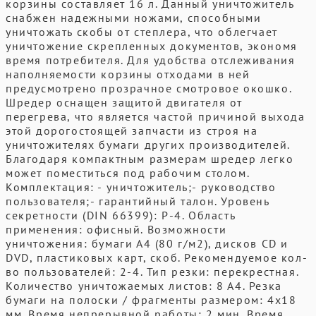
корзины составляет 16 л. Данный уничтожитель
снабжен надежными ножами, способными
уничтожать скобы от степлера, что облегчает
уничтожение скрепленных документов, экономя
время потребителя. Для удобства отслеживания
наполняемости корзины отходами в ней
предусмотрено прозрачное смотровое окошко.
Шредер оснащен защитой двигателя от
перегрева, что является частой причиной выхода
этой дорогостоящей запчасти из строя на
уничтожителях бумаги других производителей.
Благодаря компактным размерам шредер легко
может поместиться под рабочим столом.
Комплектация: - уничтожитель;- руководство
пользователя;- гарантийный талон. Уровень
секретности (DIN 66399): P-4. Область
применения: офисный. Возможности
уничтожения: бумаги А4 (80 г/м2), дисков CD и
DVD, пластиковых карт, скоб. Рекомендуемое кол-
во пользователей: 2-4. Тип резки: перекрестная.
Количество уничтожаемых листов: 8 А4. Резка
бумаги на полоски / фрагменты размером: 4х18
мм. Время непрерывной работы: 2 мин. Время