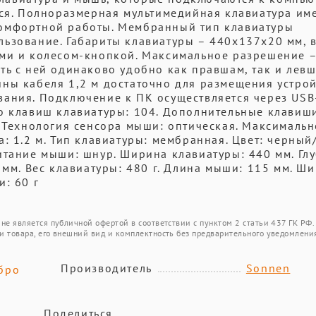
тся. Полноразмерная мультимедийная клавиатура им
комфортной работы. Мембранный тип клавиатуры
ьзование. Габариты клавиатуры – 440х137х20 мм, в
ами и колесом-кнопкой. Максимальное разрешение 
ть с ней одинаково удобно как правшам, так и левш
ны кабеля 1,2 м достаточно для размещения устрой
ания. Подключение к ПК осуществляется через USB
во клавиш клавиатуры: 104. Дополнительные клавиш
. Технология сенсора мыши: оптическая. Максималь
: 1.2 м. Тип клавиатуры: мембранная. Цвет: черный
итание мыши: шнур. Ширина клавиатуры: 440 мм. Гл
 мм. Вес клавиатуры: 480 г. Длина мыши: 115 мм. Ш
и: 60 г
не является публичной офертой в соответствии с пунктом 2 статьи 437 ГК РФ.
и товара, его внешний вид и комплектность без предварительного уведомлени
Производитель
Sonnen
бро
Поделиться