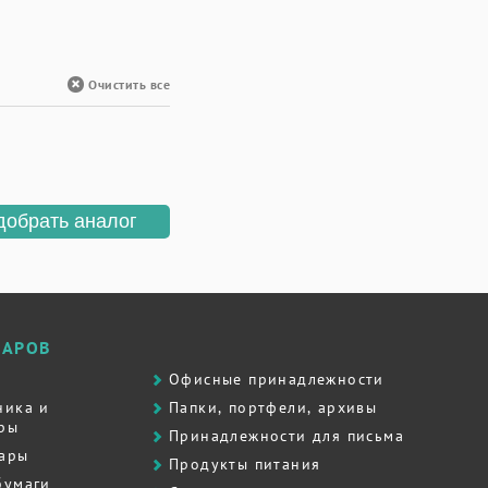
Очистить все
добрать аналог
ВАРОВ
Офисные принадлежности
ника и
Папки, портфели, архивы
ры
Принадлежности для письма
вары
Продукты питания
бумаги