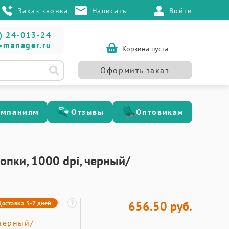
Заказ звонка
Написать
Войти
) 24-013-24
-manager.ru
Корзина пуста
Оформить заказ
омпаниям
Отзывы
Оптовикам
пки, 1000 dpi, черный/
656.50 руб.
Доставка 3-7 дней
черный/