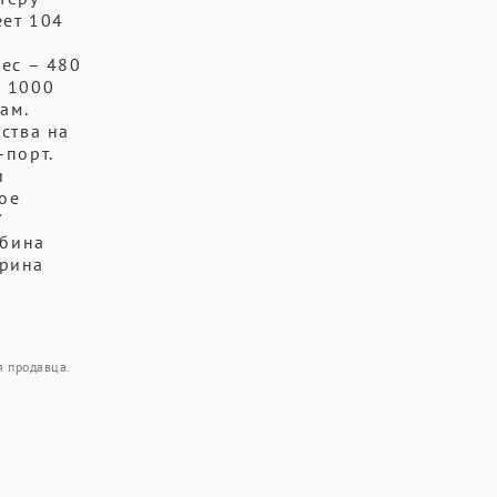
еет 104
ес – 480
– 1000
ам.
ства на
-порт.
и
ное
/
убина
ирина
я продавца.