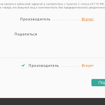
не является публичной офертой в соответствии с пунктом 2 статьи 437 ГК РФ.
и товара, его внешний вид и комплектность без предварительного уведомлени
Производитель
Brayer
Поделиться
Производитель
Brayer
По