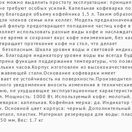
ок можно выделить простоту эксплуатации: принци
не требуют особых усилий. Капельная кофеварка по
зу благодаря объему кофейника 1,5 л. Таким образ
 для членов семьи или коллег. Модель предназначен
ый фильтр предотвращает попадание частиц кофе в 
зволяет использовать разные виды кофе и наслаждат
ое время и сохранит вкус кофе неизменным, без ка
вращает протекание кофе на стол, что делает
 безопасным. Шкала уровня воды и световой индик
. Благодаря индикатору уровня воды вы всегда бу
отрена функция поддержания температуры, что позв
ольких часов.Корпус изготовлен из высококачествен
ржавеющей стали.Основание кофеварки имеет
вает ее устойчивость на поверхности.Производител
ьного уведомления вносить изменения в технически
цию, не ухудшающие эксплуатационные характерист
 л. Мощность: 1000 Вт. Используемый кофе: молотый.
еварки: капельная. Кофейная мерка: да. Индикатор
н. Основной цвет корпуса: черный. Дополнительный
еталл, пластик. Материал резервуара для воды: плас
0 мм. Вес: 1.7 кг