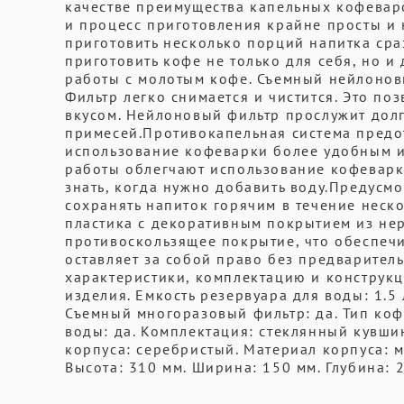
качестве преимущества капельных кофевар
и процесс приготовления крайне просты и 
приготовить несколько порций напитка сра
приготовить кофе не только для себя, но и
работы с молотым кофе. Съемный нейлонов
Фильтр легко снимается и чистится. Это по
вкусом. Нейлоновый фильтр прослужит долг
примесей.Противокапельная система предот
использование кофеварки более удобным и
работы облегчают использование кофеварки
знать, когда нужно добавить воду.Предусм
сохранять напиток горячим в течение неск
пластика с декоративным покрытием из не
противоскользящее покрытие, что обеспечи
оставляет за собой право без предварител
характеристики, комплектацию и конструк
изделия. Емкость резервуара для воды: 1.5
Съемный многоразовый фильтр: да. Тип коф
воды: да. Комплектация: стеклянный кувши
корпуса: серебристый. Материал корпуса: м
Высота: 310 мм. Ширина: 150 мм. Глубина: 25