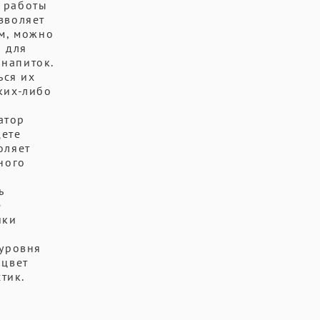
п работы
зволяет
ом, можно
а для
напиток.
ься их
ких-либо
атор
дете
оляет
ного
ь
е
ики
 уровня
 цвет
тик.