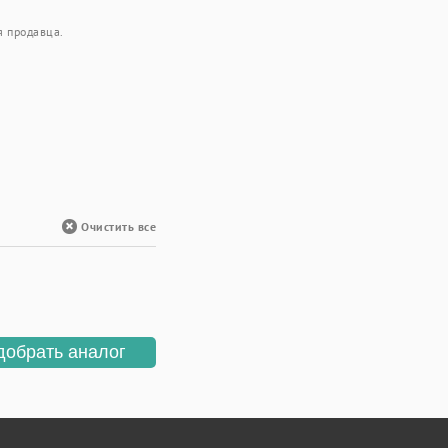
я продавца.
Очистить все
добрать аналог