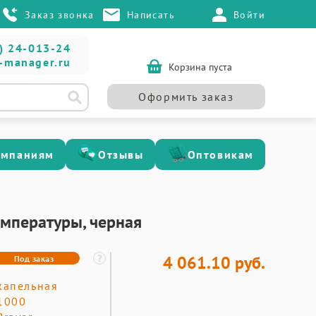
Заказ звонка
Написать
Войти
) 24-013-24
-manager.ru
Корзина пуста
Оформить заказ
омпаниям
Отзывы
Оптовикам
емпературы, черная
4 061.10 руб.
Под заказ
капельная
1000