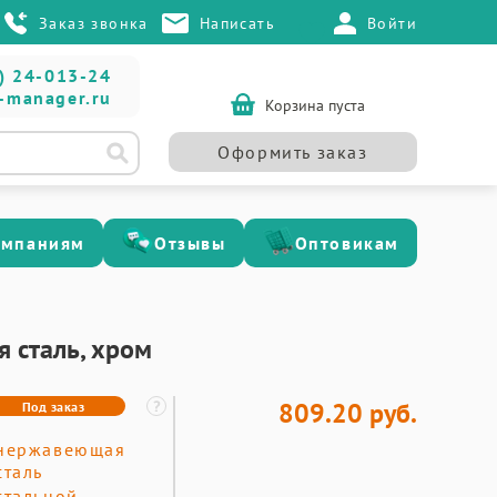
Заказ звонка
Написать
Войти
) 24-013-24
-manager.ru
Корзина пуста
Оформить заказ
омпаниям
Отзывы
Оптовикам
я сталь, хром
809.20 руб.
Под заказ
нержавеющая
сталь
стальной