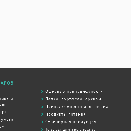
ВАРОВ
Офисные принадлежности
ника и
Папки, портфели, архивы
ры
Принадлежности для письма
вары
Продукты питания
бумаги
Сувенирная продукция
ые
Товары для творчества