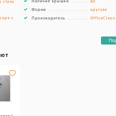
Наличие крышки
да
 сталь
Форма
круглая
сора с
Производитель
OfficeClean
По
ают
змер L,