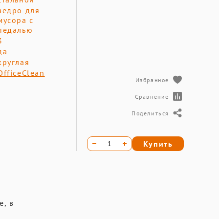
ведро для
мусора с
педалью
3
да
круглая
OfficeClean
Избранное
Сравнение
Поделиться
Купить
е, в