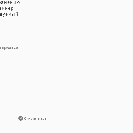
транению
тейнер
ндуемый
я продавца.
Очистить все