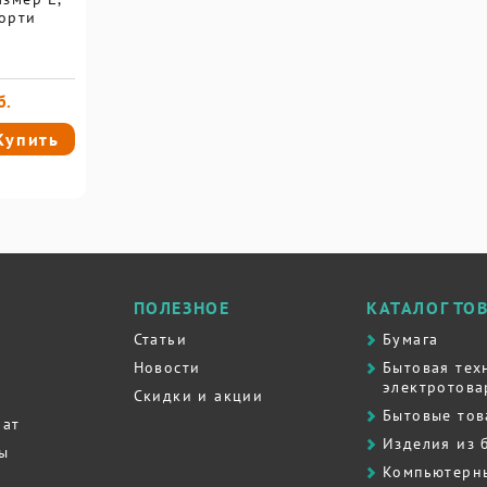
сорти
б.
Купить
ПОЛЕЗНОЕ
КАТАЛОГ ТО
Статьи
Бумага
Новости
Бытовая тех
электротова
Скидки и акции
Бытовые то
рат
Изделия из 
ты
Компьютерн