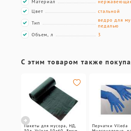
Материал
нержавеющая
Цвет
стальной
ведро для му
Тип
педалью
Объем, л
3
С этим товаром также покуп
Пакеты для мусора, НД,
Перчатки Vileda
30л, Vclean,50х60, 8мкм,
Многоцелевые, ра