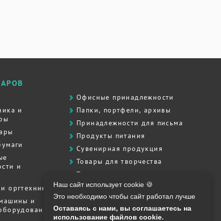
ВАРОВ
Офисные принадлежности
ника и
Папки, портфели, архивы
ры
Принадлежности для письма
вары
Продукты питания
бумаги
Сувенирная продукция
ые
Товары для творчества
сти и
Товары для школы
Наш сайт использует cookie 🍪
Хозяйственные товары
и оргтехника
Это необходимо чтобы сайт работал лучше
Штемпельная продукция
 машины и
Оставаясь с нами, вы соглашаетесь на
 оборудование
Полиграфия, печати, штампы
использование файлов cookie.