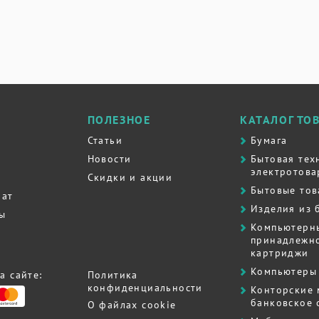
ПОЛЕЗНОЕ
КАТАЛОГ ТО
Статьи
Бумага
Новости
Бытовая тех
электротова
Скидки и акции
Бытовые то
рат
Изделия из 
ты
Компьютерн
принадлежно
картриджи
Компьютеры 
а сайте:
Политика
конфиденциальности
Контоpские
банковское
О файлах cookie