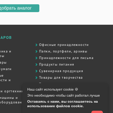
добрать аналог
ВАРОВ
Офисные принадлежности
ника и
Папки, портфели, архивы
ры
Принадлежности для письма
вары
Продукты питания
бумаги
Сувенирная продукция
ые
Товары для творчества
сти и
Товары для школы
Наш сайт использует cookie 🍪
Хозяйственные товары
и оргтехника
Это необходимо чтобы сайт работал лучше
Штемпельная продукция
 машины и
Оставаясь с нами, вы соглашаетесь на
 оборудование
Полиграфия, печати, штампы
использование файлов cookie.