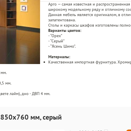
Арго — самая известная и распространенная
широкому модельному ряду и отличному со
Данная мебель является оригиналом, в отли
запатентована.
Столы и каркасы шкафов изготовлены полно
Варианты цветов:
- “Орех”
- “Серый”
- “Ясень Шимо”.
Материалы:
Качественная импортная фурнитура. Хромир
2мм.
,5 мм.
ете лайм), дно - ДВП 4 мм.
0х850х760 мм, серый