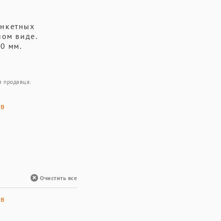
анкетных
ном виде.
0 мм.
я продавца.
ов
Очистить все
ов