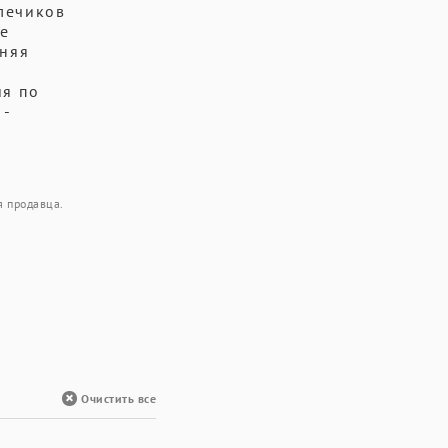
лечиков
е
дняя
ия по
 -
я продавца.
Очистить все