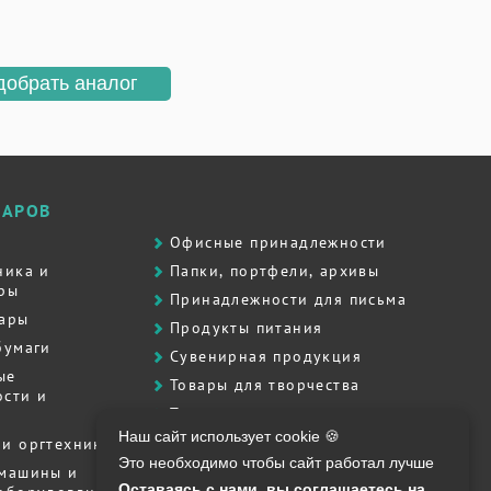
добрать аналог
ВАРОВ
Офисные принадлежности
ника и
Папки, портфели, архивы
ры
Принадлежности для письма
вары
Продукты питания
бумаги
Сувенирная продукция
ые
Товары для творчества
сти и
Товары для школы
Наш сайт использует cookie 🍪
Хозяйственные товары
и оргтехника
Это необходимо чтобы сайт работал лучше
Штемпельная продукция
 машины и
Оставаясь с нами, вы соглашаетесь на