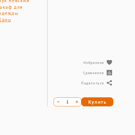
бук невский
шкаф для
одежды
Канц
Избранное
Сравнение
Поделиться
Купить