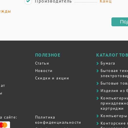
Производитель
Канц
ежды
По
ПОЛЕЗНОЕ
КАТАЛОГ ТО
Статьи
Бумага
Новости
Бытовая тех
электротова
Скидки и акции
Бытовые то
рат
Изделия из 
ты
Компьютерн
принадлежно
картриджи
Компьютеры 
а сайте:
Политика
конфиденциальности
Контоpские