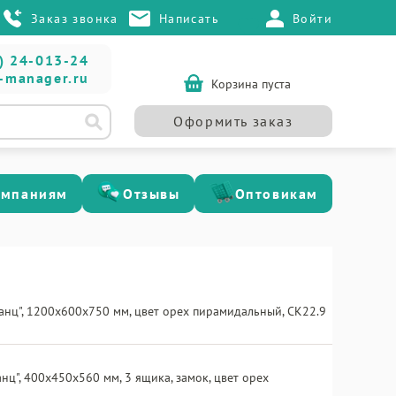
Заказ звонка
Написать
Войти
) 24-013-24
-manager.ru
Корзина пуста
Оформить заказ
омпаниям
Отзывы
Оптовикам
анц", 1200х600х750 мм, цвет орех пирамидальный, СК22.9
нц", 400х450х560 мм, 3 ящика, замок, цвет орех