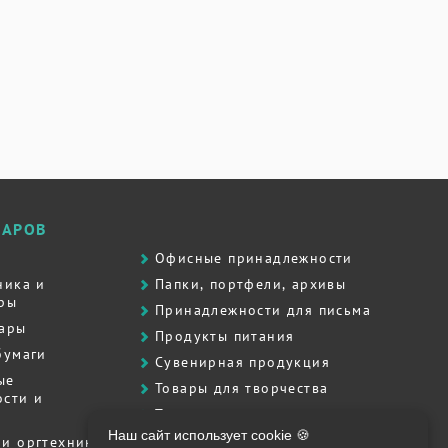
ВАРОВ
Офисные принадлежности
ника и
Папки, портфели, архивы
ры
Принадлежности для письма
вары
Продукты питания
бумаги
Сувенирная продукция
ые
Товары для творчества
сти и
Товары для школы
Наш сайт использует cookie 🍪
Хозяйственные товары
и оргтехника