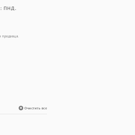
: ПНД.
я продавца.
Очистить все