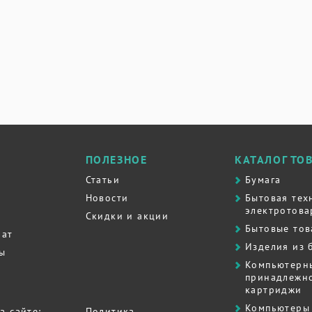
ПОЛЕЗНОЕ
КАТАЛОГ ТО
Статьи
Бумага
Новости
Бытовая тех
электротова
Скидки и акции
Бытовые то
рат
Изделия из 
ты
Компьютерн
принадлежно
картриджи
Компьютеры 
а сайте:
Политика