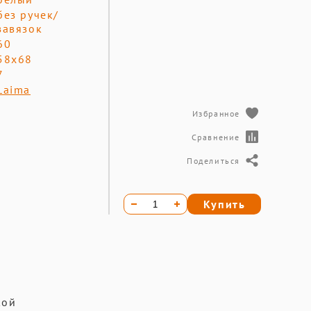
без ручек/
завязок
60
58х68
7
Laima
Избранное
Сравнение
Поделиться
Купить
кой