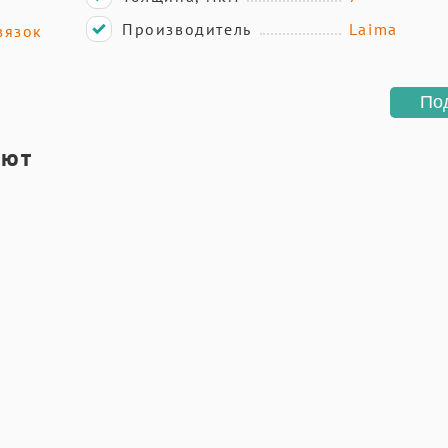
Производитель
Laima
вязок
По
ают