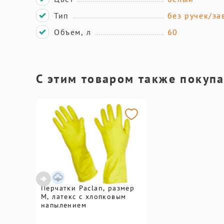
Тип
без ручек/за
Объем, л
60
С этим товаром также покуп
Перчатки Paclan, размер
M, латекс с хлопковым
напылением