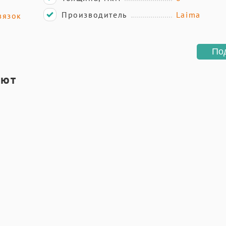
Производитель
Laima
вязок
По
ают