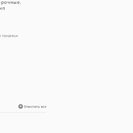
прочные.
Тип
я продавца.
Очистить все