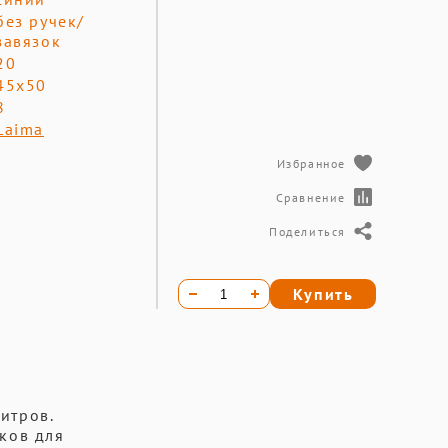
без ручек/
завязок
20
45х50
8
Laima
Избранное
Сравнение
Поделиться
Купить
итров.
ков для