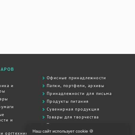
ВАРОВ
Офисные принадлежности
ника и
Папки, портфели, архивы
ры
Принадлежности для письма
вары
Продукты питания
бумаги
Сувенирная продукция
ые
Товары для творчества
сти и
Товары для школы
Наш сайт использует cookie 🍪
Хозяйственные товары
и оргтехника