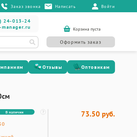
Заказ звонка
Написать
Войти
) 24-013-24
-manager.ru
Корзина пуста
Оформить заказ
омпаниям
Отзывы
Оптовикам
0см
73.50 руб.
В наличии
30
синий