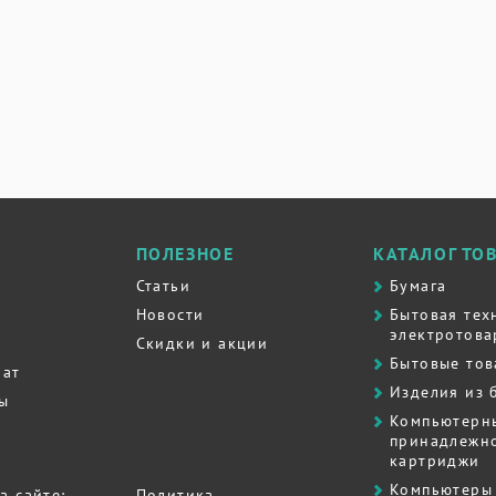
ПОЛЕЗНОЕ
КАТАЛОГ ТО
Статьи
Бумага
Новости
Бытовая тех
электротова
Скидки и акции
Бытовые то
рат
Изделия из 
ты
Компьютерн
принадлежно
картриджи
Компьютеры 
а сайте:
Политика