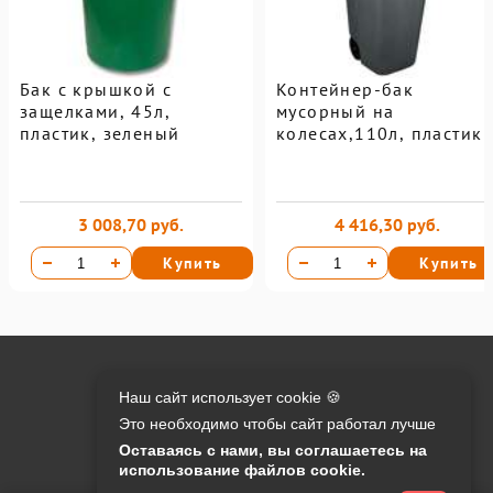
Бак с крышкой с
Контейнер-бак
защелками, 45л,
мусорный на
пластик, зеленый
колесах,110л, пластик
3 008,70 руб.
4 416,30 руб.
Купить
Купить
Онлайн оплата на сайте:
Наш сайт использует cookie 🍪
Это необходимо чтобы сайт работал лучше
Контакты:
Оставаясь с нами, вы соглашаетесь на
использование файлов cookie.
info@o-manager.ru