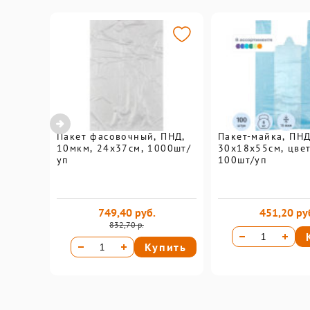
Пакет фасовочный, ПНД,
Пакет-майка, ПНД
10мкм, 24х37см, 1000шт/
30х18х55см, цве
уп
100шт/уп
749,40 руб.
451,20 ру
832,70 р.
Купить