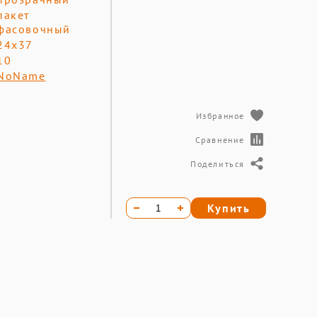
пакет
фасовочный
24х37
10
NoName
Избранное
Сравнение
Поделиться
Купить