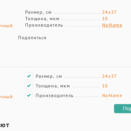
Размер, см
24х37
Толщина, мкм
10
Производитель
NoName
очный
Поделиться
Размер, см
24х37
Толщина, мкм
10
Производитель
NoName
очный
По
ают