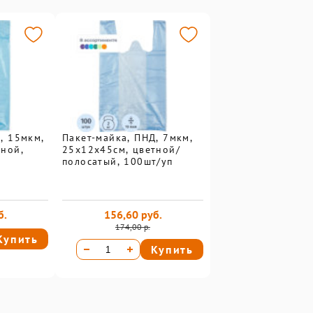
, 15мкм,
Пакет-майка, ПНД, 7мкм,
тной,
25х12х45см, цветной/
полосатый, 100шт/уп
б.
156,60 руб.
174,00 р.
Купить
Купить