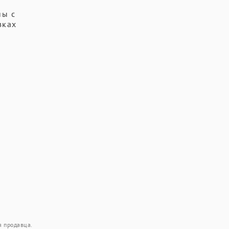
ны с
зках
я продавца.