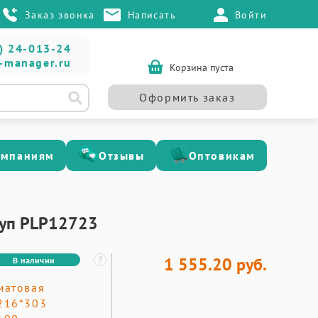
Заказ звонка
Написать
Войти
) 24-013-24
-manager.ru
Корзина пуста
Оформить заказ
омпаниям
Отзывы
Оптовикам
т/уп PLP12723
1 555.20 руб.
В наличии
матовая
216*303