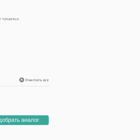
я продавца.
Очистить все
добрать аналог