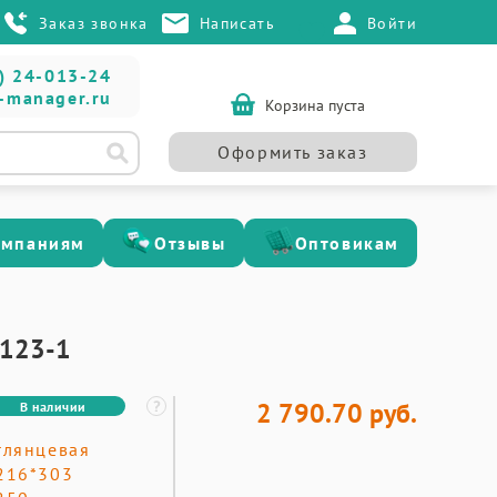
Заказ звонка
Написать
Войти
) 24-013-24
-manager.ru
Корзина пуста
Оформить заказ
омпаниям
Отзывы
Оптовикам
2123-1
2 790.70 руб.
В наличии
глянцевая
216*303