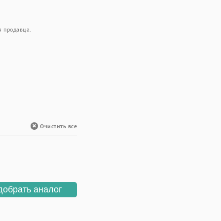
я продавца.
Очистить все
добрать аналог