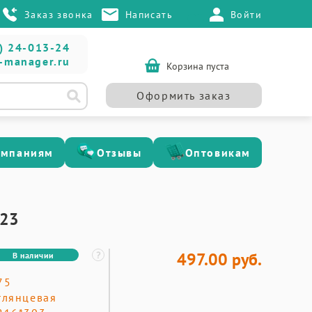
Заказ звонка
Написать
Войти
) 24-013-24
-manager.ru
Корзина пуста
Оформить заказ
омпаниям
Отзывы
Оптовикам
023
497.00 руб.
В наличии
75
глянцевая