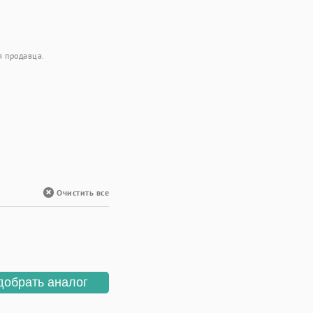
я продавца.
Очистить все
добрать аналог