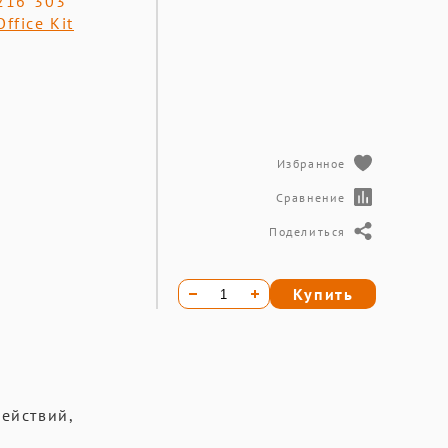
216*303
Office Kit
Избранное
Сравнение
Поделиться
Купить
ействий,