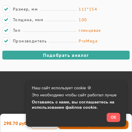
Размер, мм
111*154
Толщина, мкм
100
Тип
глянцевая
Производитель
ProMega
Подобрать аналог
Онлайн оплата на сайте:
Наш сайт использует cookie 🍪
Это необходимо чтобы сайт работал лучше
Контакты:
Оставаясь с нами, вы соглашаетесь на
использование файлов cookie.
info@o-manager.ru
+7 (812) 24-013-24
ОК
298.70 руб.
Купить