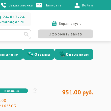
Заказ звонка
Написать
Войти
) 24-013-24
-manager.ru
Корзина пуста
Оформить заказ
омпаниям
Отзывы
Оптовикам
951.00 руб.
В наличии
100
216*303