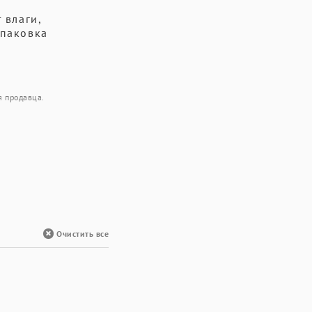
е
 влаги,
Упаковка
я продавца.
Очистить все