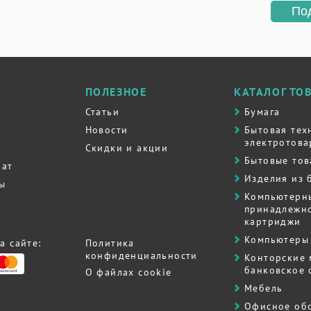
По
ПОЛЕЗНОЕ
КАТАЛОГ ТО
Статьи
Бумага
Новости
Бытовая тех
электротова
Скидки и акции
Бытовые то
рат
Изделия из 
ты
Компьютерн
принадлежно
картриджи
Компьютеры 
а сайте:
Политика
конфиденциальности
Контоpские
банковское
О файлах cookie
Мебель
Офисное об