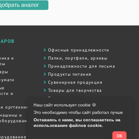
добрать аналог
ВАРОВ
Офисные принадлежности
ника и
Папки, портфели, архивы
ры
Принадлежности для письма
вары
Продукты питания
бумаги
Сувенирная продукция
ые
Товары для творчества
сти и
Товары для школы
Наш сайт использует cookie 🍪
Хозяйственные товары
и оргтехника
Это необходимо чтобы сайт работал лучше
Штемпельная продукция
 машины и
Оставаясь с нами, вы соглашаетесь на
 оборудование
Полиграфия, печати, штампы
использование файлов cookie.
ОК
орудование