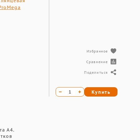
глянцевая
ProMega
Избранное
Сравнение
Поделиться
Купить
а А4.
атков