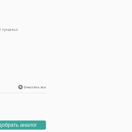
я продавца.
Очистить все
добрать аналог