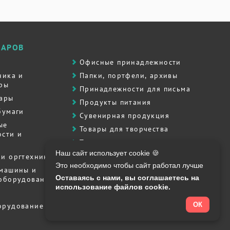
ВАРОВ
Офисные принадлежности
ника и
Папки, портфели, архивы
ры
Принадлежности для письма
вары
Продукты питания
бумаги
Сувенирная продукция
ые
Товары для творчества
сти и
Товары для школы
Наш сайт использует cookie 🍪
Хозяйственные товары
и оргтехника
Это необходимо чтобы сайт работал лучше
Штемпельная продукция
 машины и
Оставаясь с нами, вы соглашаетесь на
 оборудование
Полиграфия, печати, штампы
использование файлов cookie.
ОК
орудование