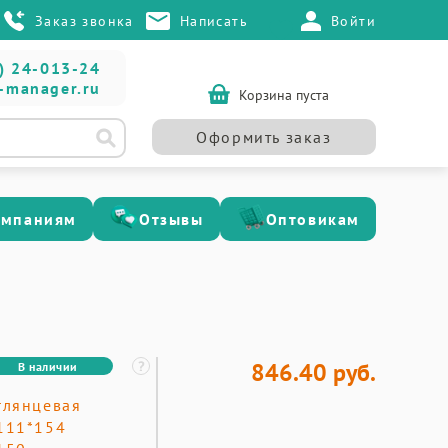
Заказ звонка
Написать
Войти
) 24-013-24
-manager.ru
Корзина пуста
Оформить заказ
омпаниям
Отзывы
Оптовикам
846.40 руб.
В наличии
глянцевая
111*154