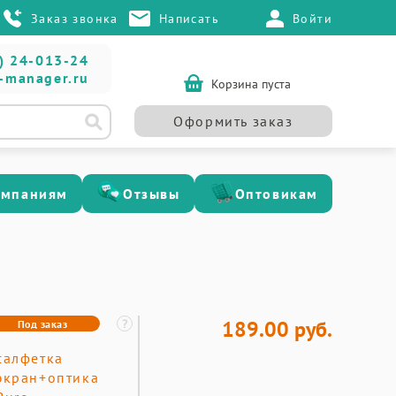
Заказ звонка
Написать
Войти
) 24-013-24
-manager.ru
Корзина пуста
Оформить заказ
омпаниям
Отзывы
Оптовикам
189.00 руб.
Под заказ
салфетка
экран+оптика