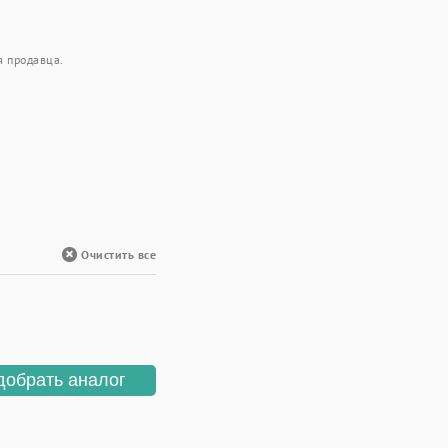
я продавца.
Очистить все
добрать аналог