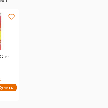
м
00 мл
б.
Купить