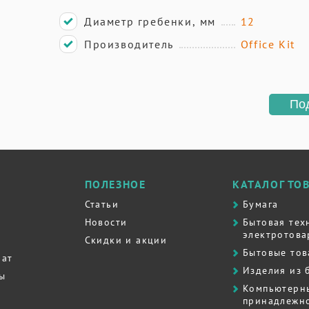
Диаметр гребенки, мм
12
Производитель
Office Kit
По
ПОЛЕЗНОЕ
КАТАЛОГ ТО
Статьи
Бумага
Новости
Бытовая тех
электротова
Скидки и акции
Бытовые то
рат
Изделия из 
ты
Компьютерн
принадлежно