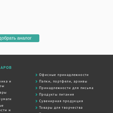
добрать аналог
ВАРОВ
Офисные принадлежности
ника и
Папки, портфели, архивы
ры
Принадлежности для письма
вары
Продукты питания
бумаги
Сувенирная продукция
ые
Товары для творчества
сти и