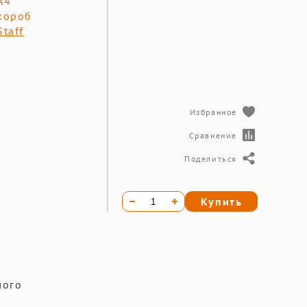
А4
короб
Staff
Избранное
Сравнение
Поделиться
Купить
лого