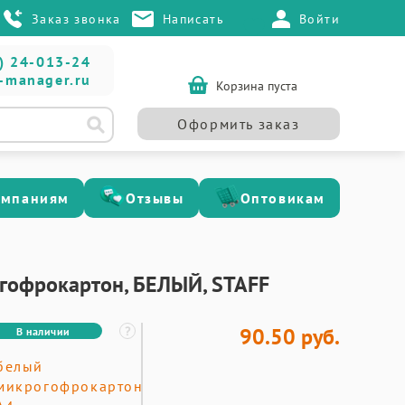
Заказ звонка
Написать
Войти
) 24-013-24
-manager.ru
Корзина пуста
Оформить заказ
омпаниям
Отзывы
Оптовикам
огофрокартон, БЕЛЫЙ, STAFF
90.50 руб.
В наличии
белый
микрогофрокартон