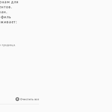
бокам для
ентов.
пан.
офиль
рживает:
я продавца.
Очистить все