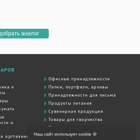
добрать аналог
ВАРОВ
Офисные принадлежности
ника и
Папки, портфели, архивы
ры
Принадлежности для письма
вары
Продукты питания
бумаги
Сувенирная продукция
ые
Товары для творчества
сти и
Товары для школы
Наш сайт использует cookie 🍪
Хозяйственные товары
и оргтехника