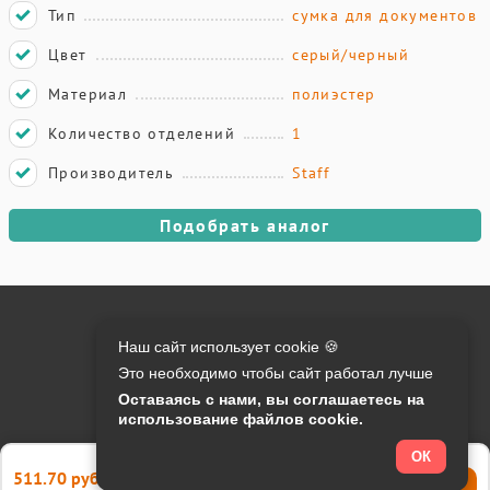
Тип
сумка для документов
Цвет
серый/черный
Материал
полиэстер
Количество отделений
1
Производитель
Staff
Подобрать аналог
Онлайн оплата на сайте:
Наш сайт использует cookie 🍪
Это необходимо чтобы сайт работал лучше
Контакты:
Оставаясь с нами, вы соглашаетесь на
использование файлов cookie.
info@o-manager.ru
+7 (812) 24-013-24
ОК
511.70 руб.
Купить