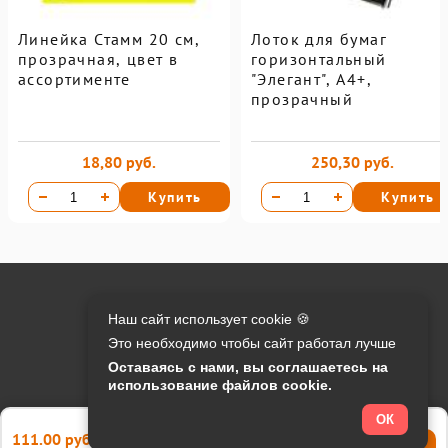
Линейка Стамм 20 см,
Лоток для бумаг
прозрачная, цвет в
горизонтальный
ассортименте
"Элегант", А4+,
прозрачный
18,80 руб.
250,30 руб.
Купить
Купить
Онлайн оплата на сайте:
Наш сайт использует cookie 🍪
Это необходимо чтобы сайт работал лучше
Контакты:
Оставаясь с нами, вы соглашаетесь на
использование файлов cookie.
info@o-manager.ru
+7 (812) 24-013-24
ОК
111.00 руб.
Купить