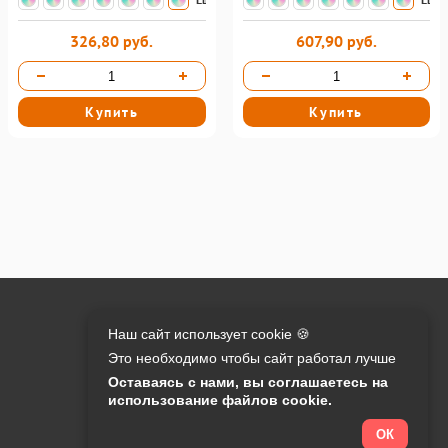
326,80 руб.
607,90 руб.
Купить
Купить
Онлайн оплата на сайте:
Наш сайт использует cookie 🍪
Это необходимо чтобы сайт работал лучше
Контакты:
Оставаясь с нами, вы соглашаетесь на
использование файлов cookie.
info@o-manager.ru
+7 (812) 24-013-24
ОК