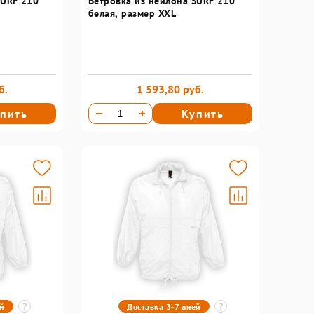
SURF 210
Ветровка из нейлона SURF 210
белая, размер XXL
б.
1 593,80 руб.
пить
Купить
ей
Доставка 3-7 дней