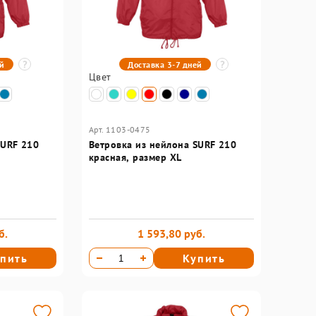
ей
Доставка 3-7 дней
Цвет
Арт. 1103-0475
SURF 210
Ветровка из нейлона SURF 210
красная, размер XL
б.
1 593,80 руб.
пить
Купить