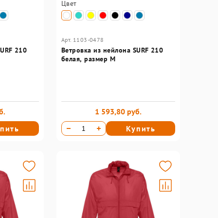
Цвет
Арт. 1103-0478
SURF 210
Ветровка из нейлона SURF 210
белая, размер M
б.
1 593,80 руб.
пить
Купить