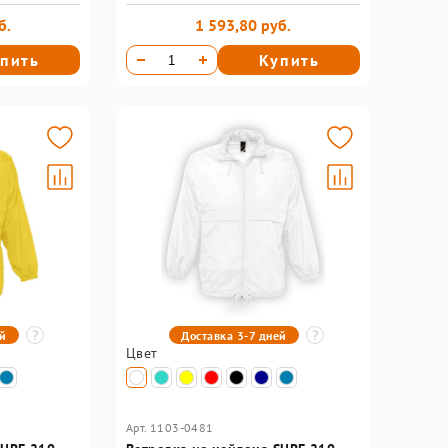
б.
1 593,80 руб.
пить
Купить
ей
Доставка 3-7 дней
Цвет
Арт. 1103-0481