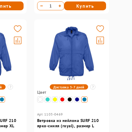
пить
Купить
ей
Доставка 3-7 дней
Цвет
Арт. 1103-0469
SURF 210
Ветровка из нейлона SURF 210
змер XL
ярко-синяя (royal), размер L