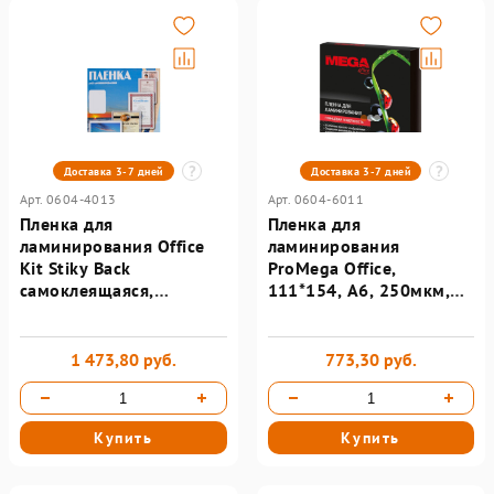
Доставка 3-7 дней
Доставка 3-7 дней
Арт. 0604-4013
Арт. 0604-6011
Пленка для
Пленка для
ламинирования Office
ламинирования
Kit Stiky Back
ProMega Office,
самоклеящаяся,
111*154, А6, 250мкм,
216*303, А4, 38/75мкм,
100шт/уп
100шт/уп PLP13323
1 473,80 руб.
773,30 руб.
Купить
Купить