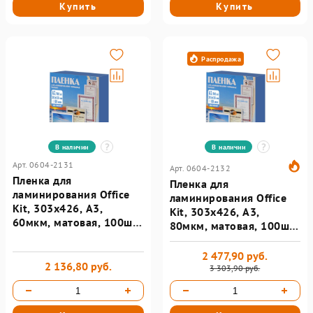
Купить
Купить
Распродажа
В наличии
В наличии
Арт. 0604-2131
Арт. 0604-2132
Пленка для
Пленка для
ламинирования Office
ламинирования Office
Kit, 303х426, А3,
Kit, 303х426, А3,
60мкм, матовая, 100шт/
80мкм, матовая, 100шт/
уп PLP303*426/60 m
уп PLP303*426/80 m
2 477,90 руб.
2 136,80 руб.
3 303,90 руб.