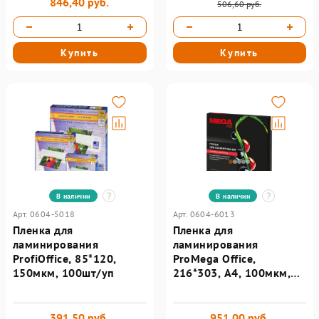
846,40 руб.
506,60 руб.
Купить
Купить
В наличии
В наличии
Арт. 0604-5018
Арт. 0604-6013
Пленка для
Пленка для
ламинирования
ламинирования
ProfiOffice, 85*120,
ProMega Office,
150мкм, 100шт/уп
216*303, А4, 100мкм,
100шт/уп
391,50 руб.
951,00 руб.