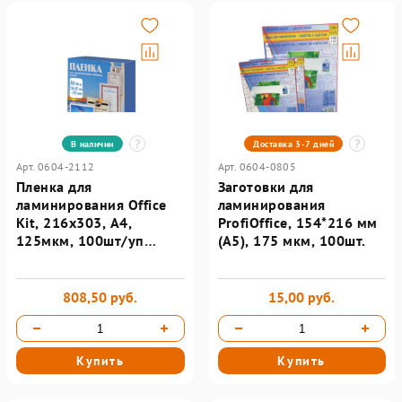
В наличии
Доставка 3-7 дней
Арт. 0604-2112
Арт. 0604-0805
Пленка для
Заготовки для
ламинирования Office
ламинирования
Kit, 216х303, А4,
ProfiOffice, 154*216 мм
125мкм, 100шт/уп
(А5), 175 мкм, 100шт.
PLP10923
808,50 руб.
15,00 руб.
Купить
Купить