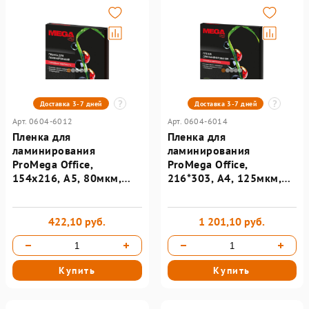
Доставка 3-7 дней
Доставка 3-7 дней
Арт. 0604-6012
Арт. 0604-6014
Пленка для
Пленка для
ламинирования
ламинирования
ProMega Office,
ProMega Office,
154x216, А5, 80мкм,
216*303, А4, 125мкм,
100шт/уп
100шт/уп
422,10 руб.
1 201,10 руб.
Купить
Купить