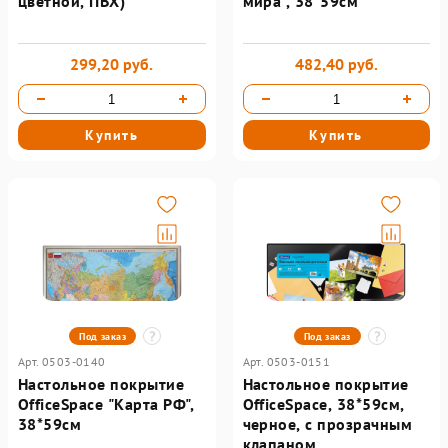
цветной, ПВХ)
мира", 38*59см
299,20 руб.
482,40 руб.
Купить
Купить
Под заказ
Под заказ
Арт. 0503-0140
Арт. 0503-0151
Настольное покрытие
Настольное покрытие
OfficeSpace "Карта РФ",
OfficeSpace, 38*59см,
38*59см
черное, с прозрачным
клапаном