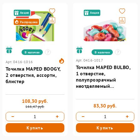
Акция
Акция
Распродажа
В наличии
В наличии
Арт. 0416-1017
Арт. 0416-1016
Точилка MAPED BULBO,
Точилка MAPED BOOGY,
1 отверстие,
2 отверстия, ассорти,
полупрозрачный
блистер
неотделяемый
контейнер, ассорти
108,30 руб.
83,30 руб.
166,47 руб.
Купить
Купить