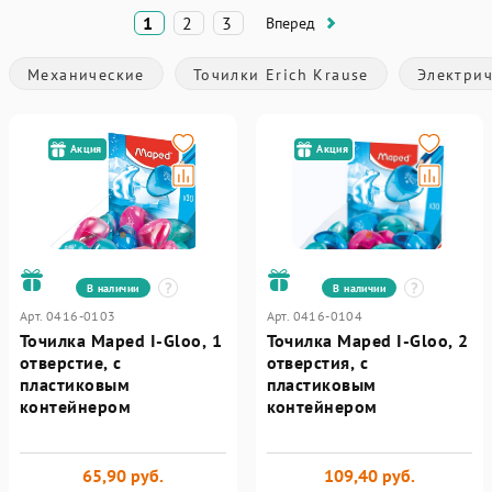
1
2
3
Вперед
Механические
Точилки Erich Krause
Электри
Акция
Акция
В наличии
В наличии
Арт. 0416-0103
Арт. 0416-0104
Точилка Maped I-Gloo, 1
Точилка Maped I-Gloo, 2
отверстие, с
отверстия, с
пластиковым
пластиковым
контейнером
контейнером
65,90 руб.
109,40 руб.