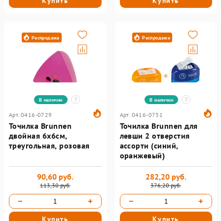
Купить
Купить
Распродажа
Распродажа
В наличии
В наличии
Арт. 0416-0729
Арт. 0416-0731
Точилка Brunnen
Точилка Brunnen для
двойная 6х6см,
левши 2 отверстия
треугольная, розовая
ассорти (синий,
оранжевый)
90,60 руб.
282,20 руб.
113,30 руб.
376,20 руб.
Купить
Купить