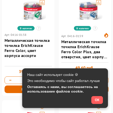
В наличии
В наличии
Арт. 0416-0158
Арт. 0416-0159
Металлическая точилка
Металлическая точилка
точилка ErichKrause
точилка ErichKrause
Ferro Color, цвет
Ferro Color Plus, два
корпуса ассорти
отверстия, цвет корпуса
ассорти
49,60 руб.
39,50 руб.
76,27 руб.
Наш сайт использует cookie 🍪
Это необходимо чтобы сайт работал лучше
Оставаясь с нами, вы соглашаетесь на
Купить
Купить
использование файлов cookie.
ОК