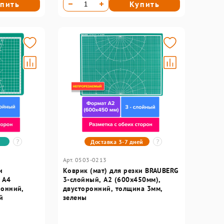
пить
Купить
Доставка 3-7 дней
Арт. 0503-0213
и
Коврик (мат) для резки BRAUBERG
 А4
3-слойный, А2 (600х450мм),
ронний,
двусторонний, толщина 3мм,
й
зелены