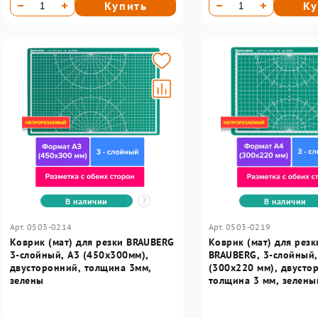
Купить
Ку
В наличии
В наличии
Арт. 0503-0214
Арт. 0503-0219
Коврик (мат) для резки BRAUBERG
Коврик (мат) для резк
3-слойный, А3 (450х300мм),
BRAUBERG, 3-слойный,
двусторонний, толщина 3мм,
(300х220 мм), двусто
зелены
толщина 3 мм, зелены