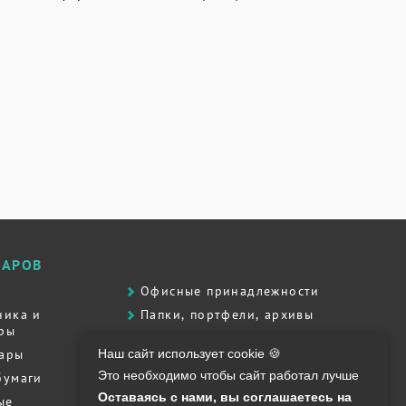
ВАРОВ
Офисные принадлежности
ника и
Папки, портфели, архивы
ры
Принадлежности для письма
вары
Наш сайт использует cookie 🍪
Продукты питания
Это необходимо чтобы сайт работал лучше
бумаги
Сувенирная продукция
Оставаясь с нами, вы соглашаетесь на
ые