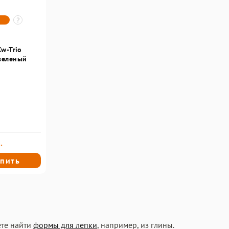
w-Trio
зеленый
.
пить
ете найти
формы для лепки
, например, из глины.