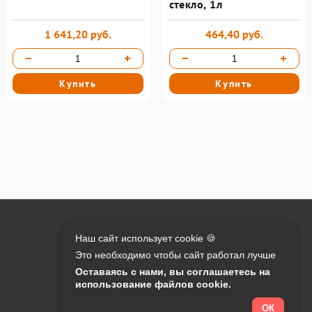
стекло, 1л
1 641,20 руб.
464,40 руб.
Купить
Купить
Онлайн оплата на сайте:
Наш сайт использует cookie 🍪
Это необходимо чтобы сайт работал лучше
Контакты:
Оставаясь с нами, вы соглашаетесь на
использование файлов cookie.
info@o-manager.ru
+7 (812) 24-013-24
ОК