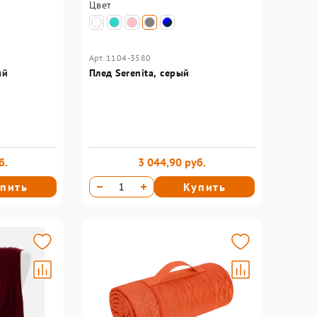
Цвет
Арт. 1104-3580
ый
Плед Serenita, серый
б.
3 044,90 руб.
пить
Купить