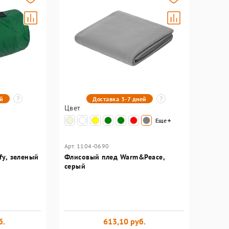
ей
Доставка 3-7 дней
Цвет
Еще
Арт. 1104-0690
fy, зеленый
Флисовый плед Warm&Peace,
серый
б.
613,10 руб.