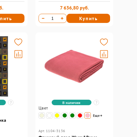
б.
7 636,80 руб.
пить
Купить
В наличии
Цвет
Еще
ика
Арт. 1104-3136