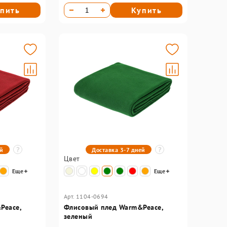
пить
Купить
ей
Доставка 3-7 дней
Цвет
Еще
Еще
Арт. 1104-0694
Peace,
Флисовый плед Warm&Peace,
зеленый