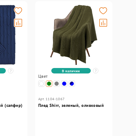
В наличии
Цвет
Арт. 1104-1067
ий (сапфир)
Плед Shirr, зеленый, оливковый