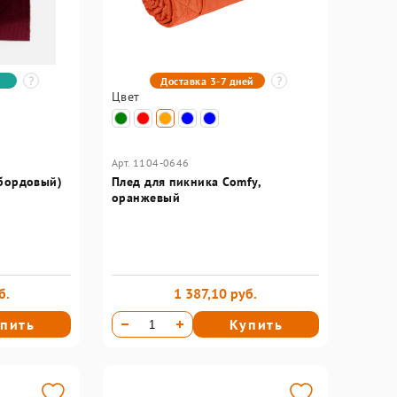
Доставка 3-7 дней
Цвет
Арт. 1104-0646
(бордовый)
Плед для пикника Comfy,
оранжевый
б.
1 387,10 руб.
пить
Купить