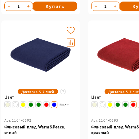
Купить
Ку
Доставка 3-7 дней
Доставка 3-7 дн
Цвет
Цвет
Еще
Арт. 1104-0692
Арт. 1104-0693
Флисовый плед Warm&Peace,
Флисовый плед Warm&
синий
красный