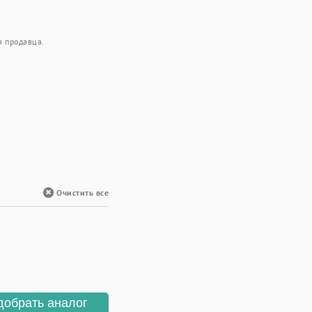
я продавца.
Очистить все
добрать аналог