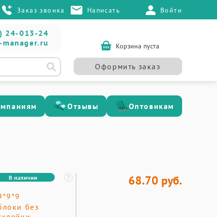
Заказ звонка
Написать
Войти
) 24-013-24
-manager.ru
Корзина пуста
Оформить заказ
омпаниям
Отзывы
Оптовикам
68.70 руб.
В наличии
9*9*9
блоки без
склейки