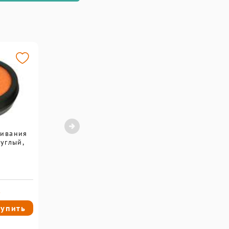
чивания
углый,
.
упить