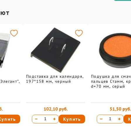
ают
Подставка для календаря,
Подушка для сма
Элегант",
197*158 мм, черный
пальцев Стамм, кр
d=70 мм, серый
б.
102,10 руб.
51,50 руб
Купить
Купить
К