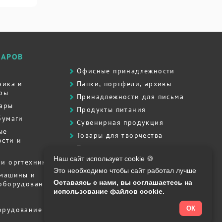
ВАРОВ
Офисные принадлежности
ника и
Папки, портфели, архивы
ры
Принадлежности для письма
вары
Продукты питания
бумаги
Сувенирная продукция
ые
Товары для творчества
сти и
Товары для школы
Наш сайт использует cookie 🍪
Хозяйственные товары
и оргтехника
Это необходимо чтобы сайт работал лучше
Штемпельная продукция
 машины и
Оставаясь с нами, вы соглашаетесь на
 оборудование
Полиграфия, печати, штампы
использование файлов cookie.
ОК
орудование