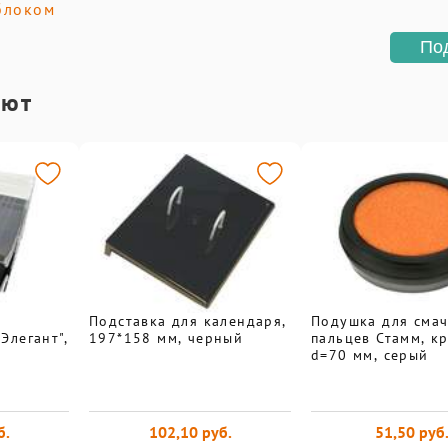
блоком
По
ают
Подставка для календаря,
Подушка для сма
Элегант",
197*158 мм, черный
пальцев Стамм, кр
d=70 мм, серый
б.
102,10 руб.
51,50 руб