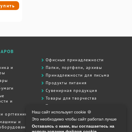
упить
ВАРОВ
Офисные принадлежности
ника и
Папки, портфели, архивы
ры
Принадлежности для письма
вары
Продукты питания
бумаги
Сувенирная продукция
ые
Товары для творчества
сти и
Товары для школы
Наш сайт использует cookie 🍪
Хозяйственные товары
и оргтехника
Это необходимо чтобы сайт работал лучше
Штемпельная продукция
 машины и
Оставаясь с нами, вы соглашаетесь на
 оборудование
Полиграфия, печати, штампы
использование файлов cookie.