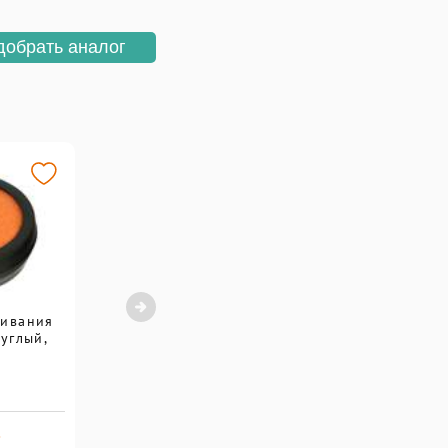
добрать аналог
чивания
углый,
.