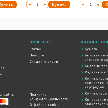
Купить
Купить
К
ПОЛЕЗНОЕ
КАТАЛОГ ТО
Статьи
Бумага
Новости
Бытовая тех
электротова
Скидки и акции
Бытовые то
рат
Изделия из 
ты
Компьютерн
принадлежно
картриджи
Компьютеры 
а сайте:
Политика
конфиденциальности
Контоpские
банковское
О файлах cookie