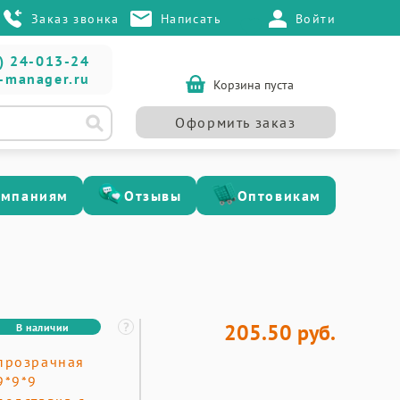
Заказ звонка
Написать
Войти
) 24-013-24
-manager.ru
Корзина пуста
Оформить заказ
омпаниям
Отзывы
Оптовикам
205.50 руб.
В наличии
прозрачная
9*9*9