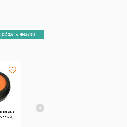
я
добрать аналог
чивания
углый,