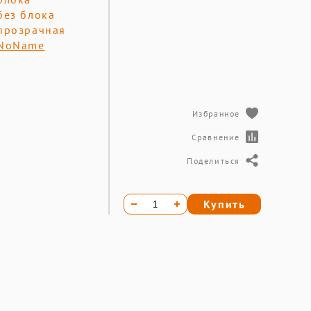
без блока
прозрачная
NoName
Избранное
Сравнение
Поделиться
Купить