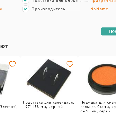
Подставка для блока
прозрачна
я
Производитель
NoName
По
ают
Подставка для календаря,
Подушка для сма
Элегант",
197*158 мм, черный
пальцев Стамм, кр
d=70 мм, серый