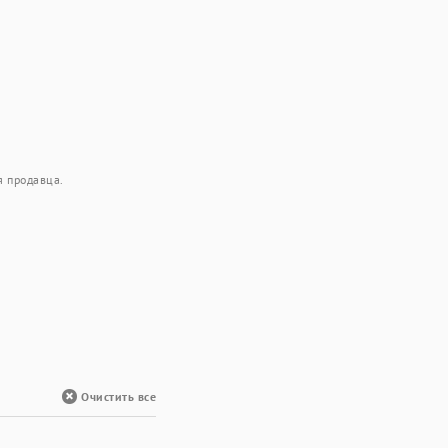
я продавца.
я
Очистить все