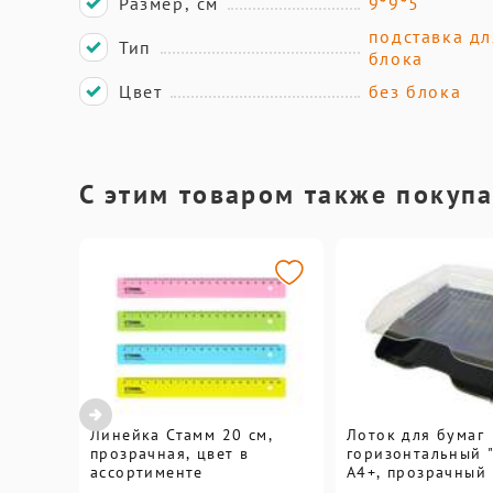
Размер, см
9*9*5
подставка дл
Тип
блока
Цвет
без блока
С этим товаром также покуп
Линейка Стамм 20 см,
Лоток для бумаг
прозрачная, цвет в
горизонтальный "
ассортименте
А4+, прозрачный