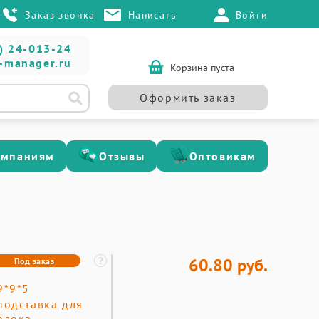
Заказ звонка
Написать
Войти
) 24-013-24
-manager.ru
Корзина пуста
Оформить заказ
омпаниям
Отзывы
Оптовикам
60.80 руб.
Под заказ
9*9*5
подставка для
блока