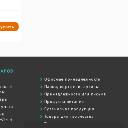
.
упить
ВАРОВ
Офисные принадлежности
ника и
Папки, портфели, архивы
ры
Принадлежности для письма
вары
Продукты питания
бумаги
Сувенирная продукция
ые
Товары для творчества
сти и
Товары для школы