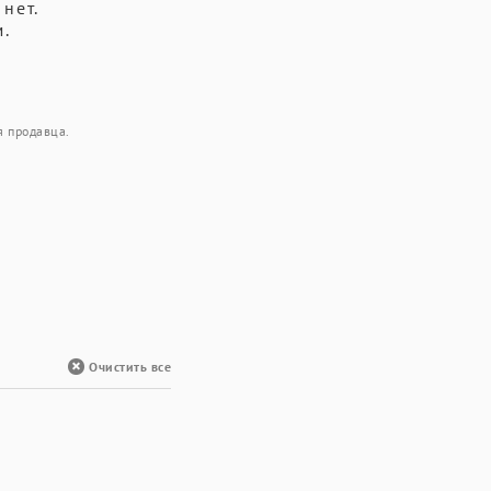
нет.
.
я продавца.
Очистить все