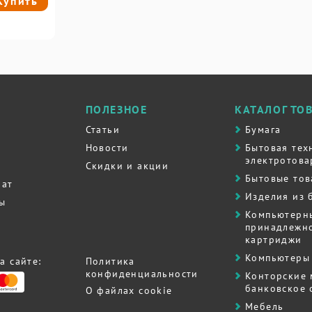
Купить
ПОЛЕЗНОЕ
КАТАЛОГ ТО
Статьи
Бумага
Новости
Бытовая тех
электротова
Скидки и акции
Бытовые то
рат
Изделия из 
ты
Компьютерн
принадлежно
картриджи
Компьютеры 
а сайте:
Политика
конфиденциальности
Контоpские
банковское
О файлах cookie
Мебель