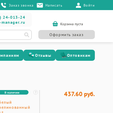
Заказ звонка
Написать
Войти
) 24-013-24
-manager.ru
Корзина пуста
Оформить заказ
омпаниям
Отзывы
Оптовикам
437.60 руб.
В наличии
белый
нелинованный
65