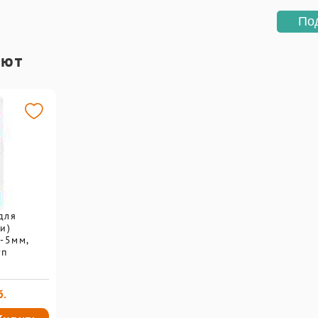
По
ают
для
и)
-5мм,
уп
б.