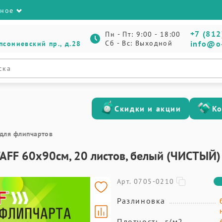
зное
+7 (812
Пн - Пт: 9:00 - 18:00
Сб - Вс: Выходной
info@o
псониевский пр., д.28
Скидки и акции
К
 для флипчартов
TAFF 60x90см, 20 листов, белый (ЧИСТЫЙ)
Арт. 0705-0210
Разлиновка
Плотность, г/м2