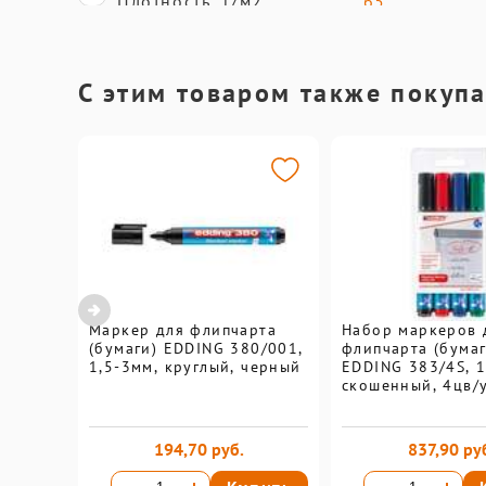
Плотность, г/м2
65
С этим товаром также покуп
Маркер для флипчарта
Набор маркеров 
(бумаги) EDDING 380/001,
флипчарта (бумаг
1,5-3мм, круглый, черный
EDDING 383/4S, 1
скошенный, 4цв/
194,70 руб.
837,90 ру