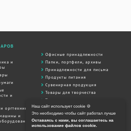
ВАРОВ
Офисные принадлежности
ника и
Папки, портфели, архивы
ры
Принадлежности для письма
вары
Продукты питания
бумаги
Сувенирная продукция
ые
Товары для творчества
сти и
Товары для школы
Наш сайт использует cookie 🍪
Хозяйственные товары
и оргтехника
Это необходимо чтобы сайт работал лучше
Штемпельная продукция
 машины и
Оставаясь с нами, вы соглашаетесь на
 оборудование
Полиграфия, печати, штампы
использование файлов cookie.