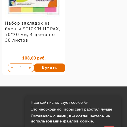
Набор закладок из
бумаги STICK'N HOPAX,
50*20 мм, 4 цвета по
50 листов
108,60 руб.
Купить
Онлайн оплата на сайте:
Наш сайт использует cookie 🍪
Это необходимо чтобы сайт работал лучше
Контакты:
Оставаясь с нами, вы соглашаетесь на
использование файлов cookie.
info@o-manager.ru