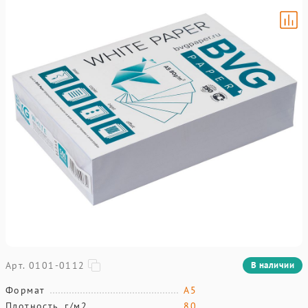
Арт. 0101-0112
В наличии
Формат
A5
Плотность, г/м2
80