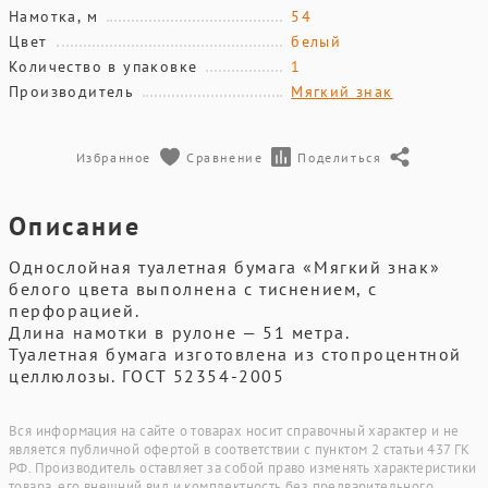
Намотка, м
54
Цвет
белый
Количество в упаковке
1
Производитель
Мягкий знак
Избранное
Сравнение
Поделиться
Описание
Однослойная туалетная бумага «Мягкий знак»
белого цвета выполнена с тиснением, с
перфорацией.
Длина намотки в рулоне — 51 метра.
Туалетная бумага изготовлена из стопроцентной
целлюлозы. ГОСТ 52354-2005
Вся информация на сайте о товарах носит справочный характер и не
является публичной офертой в соответствии с пунктом 2 статьи 437 ГК
РФ. Производитель оставляет за собой право изменять характеристики
товара, его внешний вид и комплектность без предварительного