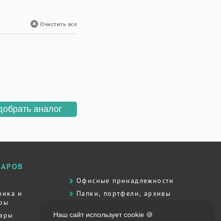
Очистить все
добрать аналог
ВАРОВ
Офисные принадлежности
ника и
Папки, портфели, архивы
ры
Принадлежности для письма
вары
Наш сайт использует cookie 🍪
Продукты питания