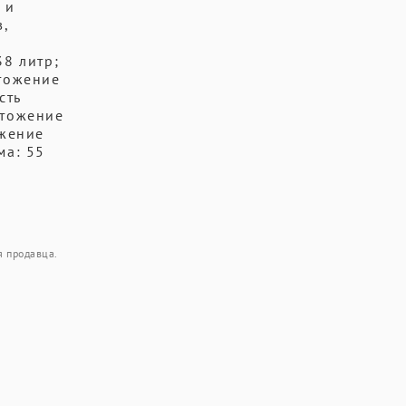
 и
в,
38 литр;
чтожение
сть
чтожение
ожение
ма: 55
я продавца.