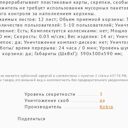
 перерабатывает пластиковые карты, скрепки, скобы
ожитель не требует использования мусорных пакето
го контроля за наполнением корзины.
жаемых листов: 12 лист; Объем приемной корзины: 
оличество пользователей: 5-10 пользователей; Уни
ление: Есть; Комплектуется колесиками: нет; Мощно
0 мм; Скорость: 0.03 м/сек; Вес изделия: 14 кг; Уни
репок: да; Уничтожение компакт-дисков: нет; Уничт
боты/ время перерыва: 24 часа / 0 мин; Уровень шу
корзина: да; Габариты (ШхВхГ): 390x300x590 мм;
не является публичной офертой в соответствии с пунктом 2 статьи 437 ГК РФ.
и товара, его внешний вид и комплектность без предварительного уведомлени
Уровень секретности
3
Уничтожение скоб
да
Производитель
Kobra
Поделиться