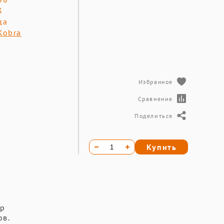
3
да
Kobra
Избранное
Сравнение
Поделиться
Купить
ор
ов.