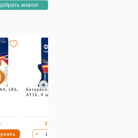
добрать аналог
АА, LR6,
Батарейка Фотон АА, LR6,
А316, 4 шт/уп
.
225,10 руб.
упить
Купить