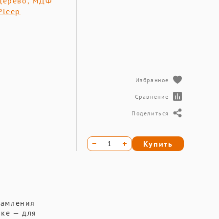
дерево, МДФ
Pleep
Избранное
Сравнение
Поделиться
Купить
рамления
лке — для