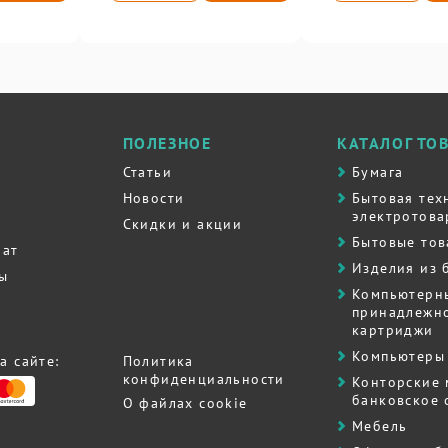
ПОЛЕЗНОЕ
КАТАЛОГ ТО
Статьи
Бумага
Новости
Бытовая тех
электротова
Скидки и акции
Бытовые то
рат
Изделия из 
ты
Компьютерн
принадлежно
картриджи
Компьютеры 
а сайте:
Политика
конфиденциальности
Контоpские
банковское
О файлах cookie
Мебель