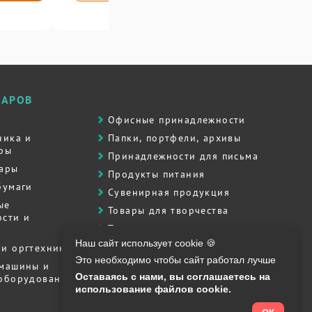
ВАРОВ
Офисные принадлежности
ника и
Папки, портфели, архивы
ры
Принадлежности для письма
вары
Продукты питания
бумаги
Сувенирная продукция
ые
Товары для творчества
сти и
Товары для школы
Наш сайт использует cookie 🍪
Хозяйственные товары
и оргтехника
Это необходимо чтобы сайт работал лучше
Штемпельная продукция
 машины и
Оставаясь с нами, вы соглашаетесь на
 оборудование
Полиграфия, печати, штампы
использование файлов cookie.