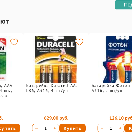
По
ают
n, AAA
Батарейка Duracell АА,
Батарейка Фотон 
4 шт.,
LR6, А316, 4 шт/уп
А316, 2 шт/уп
, в
б.
629,00 руб.
126,10 руб
Купить
Купить
К