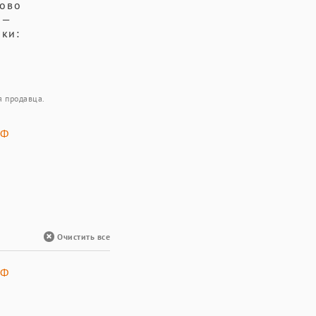
ково
 —
бки:
я продавца.
ДФ
Очистить все
ДФ