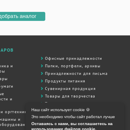
добрать аналог
ВАРОВ
Офисные принадлежности
ника и
Папки, портфели, архивы
ры
Принадлежности для письма
вары
Продукты питания
бумаги
Сувенирная продукция
ые
Товары для творчества
сти и
Товары для школы
Наш сайт использует cookie 🍪
Хозяйственные товары
и оргтехника
Это необходимо чтобы сайт работал лучше
Штемпельная продукция
 машины и
Оставаясь с нами, вы соглашаетесь на
 оборудование
Полиграфия, печати, штампы
использование файлов cookie.