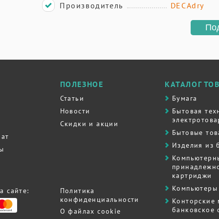
Производитель
DECAdry
По
ПОЛЕЗНОЕ
КАТАЛОГ ТО
Статьи
Бумага
Новости
Бытовая тех
электротова
Скидки и акции
Бытовые то
рат
Изделия из 
ты
Компьютерн
принадлежно
картриджи
Компьютеры 
а сайте:
Политика
конфиденциальности
Контоpские
банковское
О файлах cookie