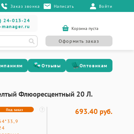
Заказ звонка
Написать
Войти
) 24-013-24
-manager.ru
Корзина пуста
Оформить заказ
омпаниям
Отзывы
Оптовикам
Желтый Флюоресцентный 20 Л.
693.40 руб.
Под заказ
64*33,9
24